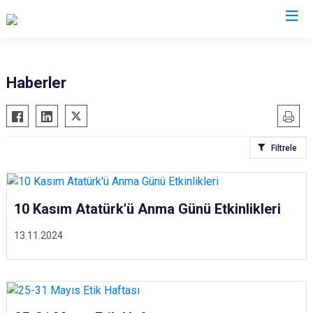
Aydın
Haberler
Bozdoğan
Köşk
Buharkent
Kuşadası
Filtrele
Çine
Kuyucak
Didim
Nazilli
Germencik
Söke
10 Kasım Atatürk'ü Anma Günü Etkinlikleri
İncirliova
Sultanhisar
13.11.2024
Karacasu
Yenipazar
Karpuzlu
Efeler
Koçarlı