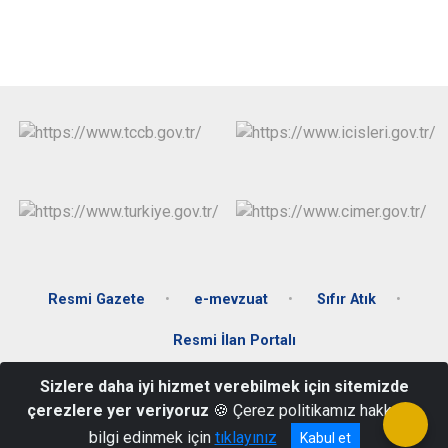
Resmi Gazete
e-mevzuat
Sıfır Atık
Resmi İlan Portalı
Sizlere daha iyi hizmet verebilmek için sitemizde
Konak Mahallesi İsmet İnönü Cad. No:2 Söke/AYDIN
çerezlere yer veriyoruz
🍪 Çerez politikamız hakkında
0 256 518 10 21
bilgi edinmek için
tıklayınız
Kabul et