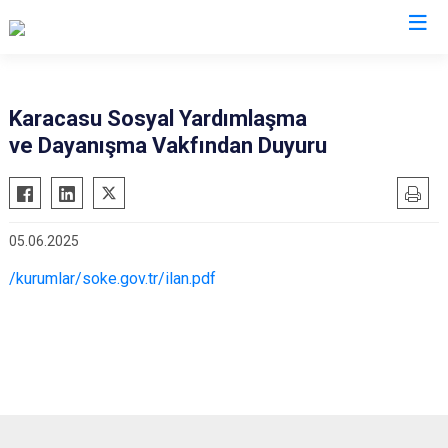
Aydın
Karacasu Sosyal Yardımlaşma
ve Dayanışma Vakfından Duyuru
Bozdoğan
Köşk
Buharkent
Kuşadası
Çine
Kuyucak
05.06.2025
Didim
Nazilli
/kurumlar/soke.gov.tr/ilan.pdf
Germencik
Söke
İncirliova
Sultanhisar
Karacasu
Yenipazar
Karpuzlu
Efeler
Koçarlı