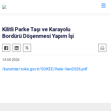
Aydın
Kilitli Parke Taşı ve Karayolu
Bordürü Döşenmesi Yapım İşi
Bozdoğan
Köşk
Buharkent
Kuşadası
Çine
Kuyucak
14.04.2026
Didim
Nazilli
/kurumlar/soke.gov.tr/SOKEE/Ihale-Ilani2026.pdf
Germencik
Söke
İncirliova
Sultanhisar
Karacasu
Yenipazar
Karpuzlu
Efeler
Koçarlı