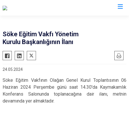
Aydın
Söke Eğitim Vakfı Yönetim
Kurulu Başkanlığının İlanı
Bozdoğan
Köşk
Buharkent
Kuşadası
Çine
Kuyucak
24.05.2024
Didim
Nazilli
Söke Eğitim Vakfının Olağan Genel Kurul Toplantısının 06
Germencik
Söke
Haziran 2024 Perşembe günü saat 14.30'da Kaymakamlık
İncirliova
Sultanhisar
Konferans Salonunda toplanacağına dair ilanı, metnin
Karacasu
Yenipazar
devamında yer almaktadır.
Karpuzlu
Efeler
Koçarlı