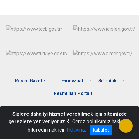
Resmi Gazete
e-mevzuat
Sıfır Atık
Resmi İlan Portalı
Konak Mahallesi İsmet İnönü Cad. No:2 Söke/AYDIN
Sizlere daha iyi hizmet verebilmek için sitemizde
0 256 518 10 21
çerezlere yer veriyoruz
🍪 Çerez politikamız hakkında
bilgi edinmek için
tıklayınız
Kabul et