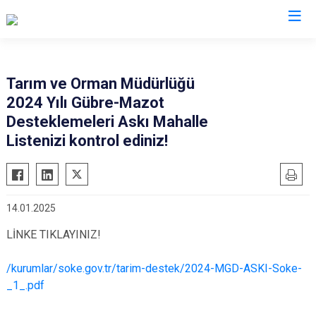
Aydın
Tarım ve Orman Müdürlüğü
2024 Yılı Gübre-Mazot
Bozdoğan
Köşk
Desteklemeleri Askı Mahalle
Buharkent
Kuşadası
Listenizi kontrol ediniz!
Çine
Kuyucak
Didim
Nazilli
Germencik
Söke
14.01.2025
İncirliova
Sultanhisar
LİNKE TIKLAYINIZ!
Karacasu
Yenipazar
Karpuzlu
Efeler
/kurumlar/soke.gov.tr/tarim-destek/2024-MGD-ASKI-Soke-
_1_.pdf
Koçarlı